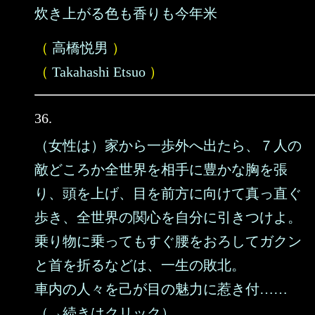
炊き上がる色も香りも今年米
（
高橋悦男
）
（
Takahashi Etsuo
）
36.
（女性は）家から一歩外へ出たら、７人の
敵どころか全世界を相手に豊かな胸を張
り、頭を上げ、目を前方に向けて真っ直ぐ
歩き、全世界の関心を自分に引きつけよ。
乗り物に乗ってもすぐ腰をおろしてガクン
と首を折るなどは、一生の敗北。
車内の人々を己が目の魅力に惹き付……
（→続きはクリック）