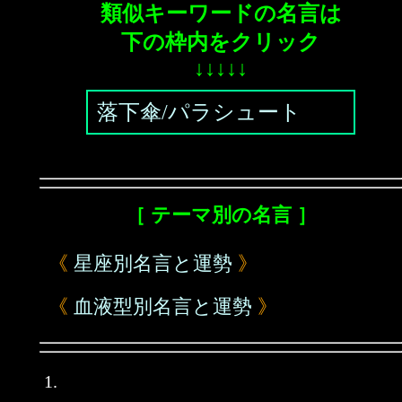
類似キーワードの名言は
下の枠内をクリック
↓↓↓↓↓
落下傘/パラシュート
［ テーマ別の名言 ］
《
星座別名言と運勢
》
《
血液型別名言と運勢
》
1.