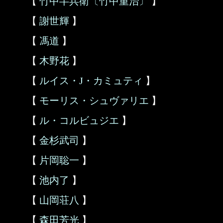
【
竹中半兵衛〔竹中重治〕
】
【
謝世輝
】
【
馮道
】
【
木野花
】
【
ルイス・J・カミュティ
】
【
モーリス・シュヴァリエ
】
【
ル・コルビュジエ
】
【
金杉武司
】
【
片岡聡一
】
【
池内了
】
【
山岡荘八
】
【
森田芳光
】