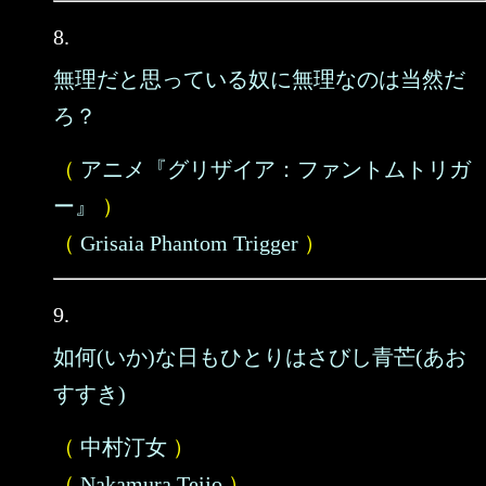
8.
無理だと思っている奴に無理なのは当然だ
ろ？
（
アニメ『グリザイア：ファントムトリガ
ー』
）
（
Grisaia Phantom Trigger
）
9.
如何(いか)な日もひとりはさびし青芒(あお
すすき)
（
中村汀女
）
（
Nakamura Teijo
）