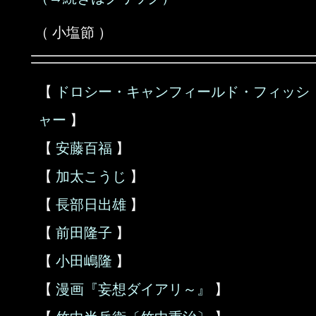
（ 小塩節 ）
【
ドロシー・キャンフィールド・フィッシ
ャー
】
【
安藤百福
】
【
加太こうじ
】
【
長部日出雄
】
【
前田隆子
】
【
小田嶋隆
】
【
漫画『妄想ダイアリ～』
】