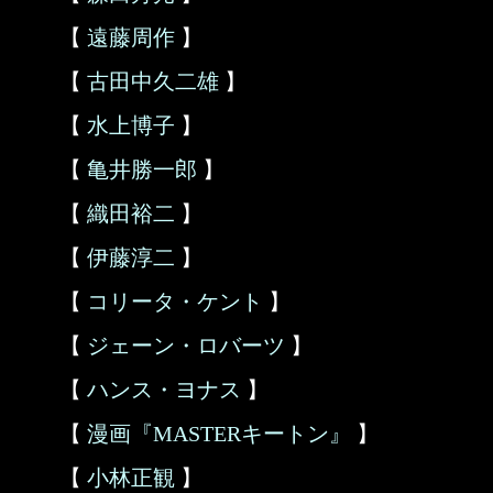
【
遠藤周作
】
【
古田中久二雄
】
【
水上博子
】
【
亀井勝一郎
】
【
織田裕二
】
【
伊藤淳二
】
【
コリータ・ケント
】
【
ジェーン・ロバーツ
】
【
ハンス・ヨナス
】
【
漫画『MASTERキートン』
】
【
小林正観
】