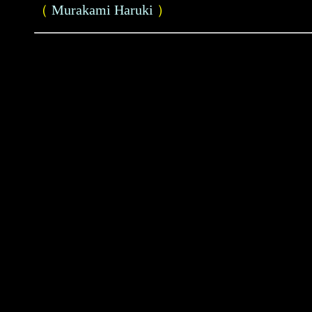
（
Murakami Haruki
）