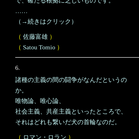
で、確たる根拠に乏しいものです。
……
（→続きはクリック）
（
佐藤富雄
）
（
Satou Tomio
）
6.
諸種の主義の間の闘争がなんだというの
か。
唯物論、唯心論、
社会主義、共産主義といったところで、
それはどれも繋いだ犬の首輪なのだ。
（
ロマン・ロラン
）