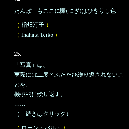
たんぽゝもここに賑(にぎ)はひをりし色
（
稲畑汀子
）
（
Inahata Teiko
）
25.
「写真」は、
実際には二度とふたたび繰り返されないこ
とを、
機械的に繰り返す。
……
（→続きはクリック）
（
ロラン・バルト
）