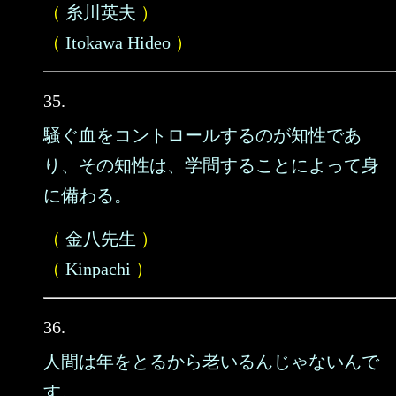
（
糸川英夫
）
（
Itokawa Hideo
）
35.
騒ぐ血をコントロールするのが知性であ
り、その知性は、学問することによって身
に備わる。
（
金八先生
）
（
Kinpachi
）
36.
人間は年をとるから老いるんじゃないんで
す。