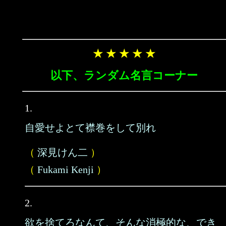
★ ★ ★ ★ ★
以下、ランダム名言コーナー
1.
自愛せよとて襟巻をして別れ
（
深見けん二
）
（
Fukami Kenji
）
2.
欲を捨てろなんて、そんな消極的な、でき