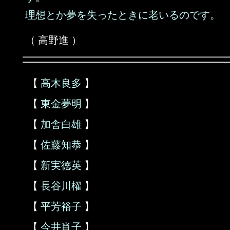
理想とか夢を失ったときに老いるのです。
（ 高野進 ）
【
高木良多
】
【
東金夢明
】
【
加舎白雄
】
【
佐藤知恭
】
【
新実徳英
】
【
長谷川櫂
】
【
平芳裕子
】
【
今井肖子
】