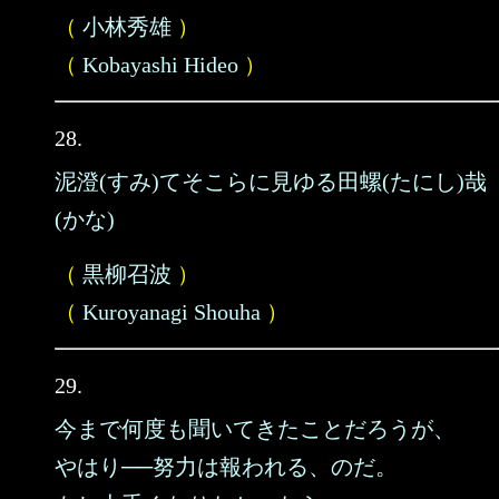
（
小林秀雄
）
（
Kobayashi Hideo
）
28.
泥澄(すみ)てそこらに見ゆる田螺(たにし)哉
(かな)
（
黒柳召波
）
（
Kuroyanagi Shouha
）
29.
今まで何度も聞いてきたことだろうが、
やはり──努力は報われる、のだ。