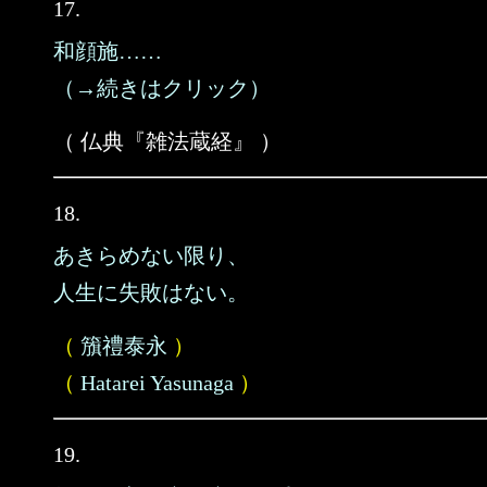
17.
和顔施……
（→続きはクリック）
（ 仏典『雑法蔵経』 ）
18.
あきらめない限り、
人生に失敗はない。
（
籏禮泰永
）
（
Hatarei Yasunaga
）
19.