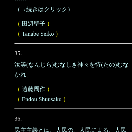
（→続きはクリック）
（
田辺聖子
）
（
Tanabe Seiko
）
35.
汝等(なんじら)むなしき神々を恃(たの)むな
かれ。
（
遠藤周作
）
（
Endou Shuusaku
）
36.
民主主義とは、人民の、人民による、人民