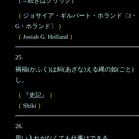
（→続きはクリック）
（
ジョサイア・ギルバート・ホランド〔J・
G・ホランド〕
）
（
Josiah G. Holland
）
25.
禍福(かふく)は糾(あざな)える縄の如(ごと)
し。
（
『史記』
）
（
Shiki
）
26.
思い入れがなくても仕事はできる。