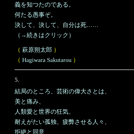
義を知つたのである。
何たる愚事ぞ。
決して、決して、自分は死……
（→続きはクリック）
（
萩原朔太郎
）
（
Hagiwara Sakutarou
）
5.
結局のところ、芸術の偉大さとは、
美と痛み、
人類愛と世界の狂気、
耐えがたい孤独、疲弊させる人々、
拒絶と同意