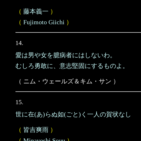
（
藤本義一
）
（
Fujimoto Giichi
）
14.
愛は男や女を臆病者にはしないわ。
むしろ勇敢に、意志堅固にするものよ。
（ ニム・ウェールズ＆キム・サン ）
15.
世に在(あ)らぬ如(ごと)く一人の賀状なし
（
皆吉爽雨
）
（
Minayoshi Souu
）