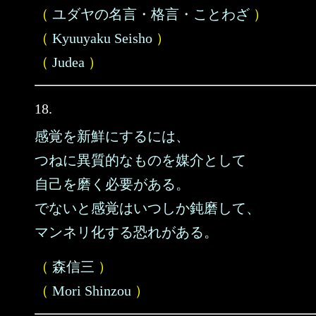
（
ユダヤの名言・格言・ことわざ
）
（
Kyuuyaku Seisho
）
（
Judea
）
18.
感覚を新鮮にするには、
つねに異質的なものを媒介として
自己を磨く必要がある。
でないと感覚はいつしか鈍磨して、
マンネリ化する恐れがある。
（
森信三
）
（
Mori Shinzou
）