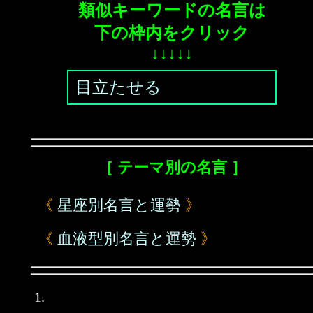
類似キーワードの名言は
下の枠内をクリック
↓↓↓↓↓
目立たせる
［ テーマ別の名言 ］
《
星座別名言と運勢
》
《
血液型別名言と運勢
》
1.