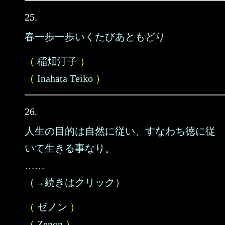
25.
春一歩一歩いくたびあともどり
（
稲畑汀子
）
（
Inahata Teiko
）
26.
人生の目的は自然に従い、すなわち徳に従
いて生きる事なり。
……
（→続きはクリック）
（
ゼノン
）
（
Zenon
）