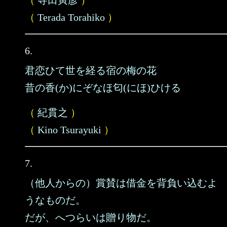
（
寺田寅彦
）
（
Terada Torahiko
）
6.
君恋ひて世を経る宿の梅の花
昔の香(か)にぞなほ匂(にほ)ひける
（
紀貫之
）
（
Kino Tsurayuki
）
7.
（他人からの）賞賛は借金を背負い込むよ
うなものだ。
だが、へつらいは贈り物だ。