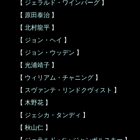
【
ジェラルド・ワインバーグ
】
【
原田泰治
】
【
北村龍平
】
【
ジョン・ヘイ
】
【
ジョン・ウッデン
】
【
光浦靖子
】
【
ウィリアム・チャニング
】
【
スヴァンテ・リンドクヴィスト
】
【
木野花
】
【
ジェシカ・タンディ
】
【
秋山仁
】