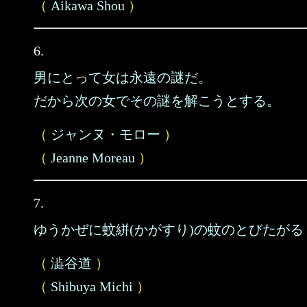
（
Aikawa Shou
）
6.
男にとって女は永遠の謎だ。
だから次の女でその謎を解こうとする。
（
ジャンヌ・モロー
）
（
Jeanne Moreau
）
7.
ゆうかぜに蚊絣(かがすり)の蚊のとびたがる
（
澁谷道
）
（
Shibuya Michi
）