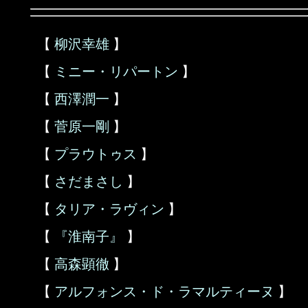
【
柳沢幸雄
】
【
ミニー・リパートン
】
【
西澤潤一
】
【
菅原一剛
】
【
プラウトゥス
】
【
さだまさし
】
【
タリア・ラヴィン
】
【
『淮南子』
】
【
高森顕徹
】
【
アルフォンス・ド・ラマルティーヌ
】