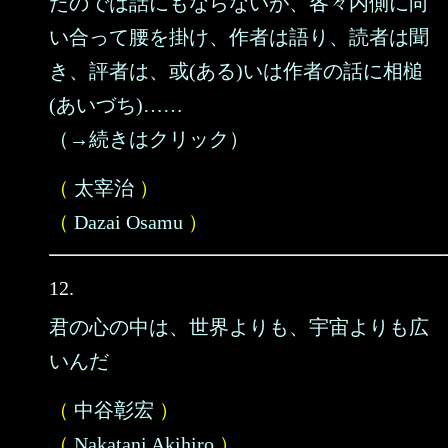
たのでは話にもならないが、各々内側に向
い合って腰を掛け、作者は語り、読者は聞
き、評者は、或(ある)いは作者の話に相槌
(あいづち)……
（→続きはクリック）
（
太宰治
）
（
Dazai Osamu
）
12.
君の心の中は、世界よりも、宇宙よりも広
いんだ
（
中谷彰宏
）
（
Nakatani Akihiro
）