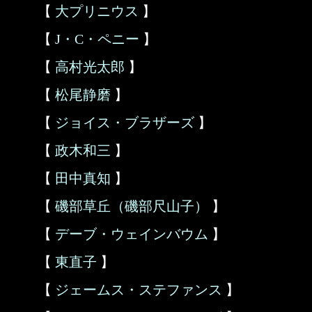
【
大プリニウス
】
【
J・C・ペニー
】
【
高村光太郎
】
【
松尾静磨
】
【
ジョイス・ブラザーズ
】
【
政木和三
】
【
田中真知
】
【
磯部草丘（磯部尺山子）
】
【
デーブ・ウェインバウム
】
【
東直子
】
【
ジェームス・ステファンス
】