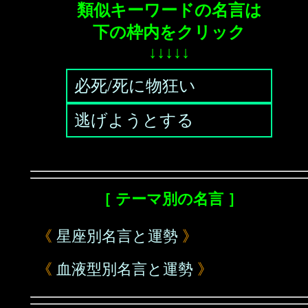
類似キーワードの名言は
下の枠内をクリック
↓↓↓↓↓
必死/死に物狂い
逃げようとする
［ テーマ別の名言 ］
《
星座別名言と運勢
》
《
血液型別名言と運勢
》