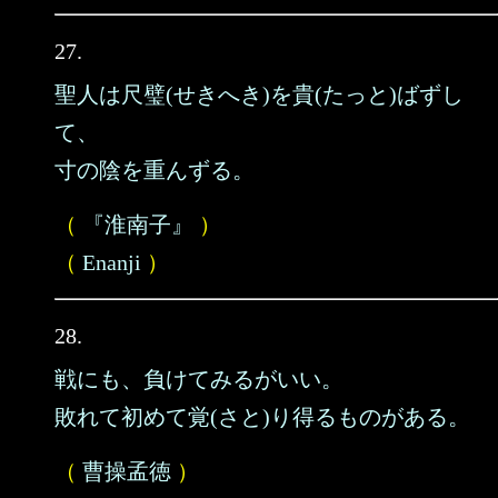
27.
聖人は尺璧(せきへき)を貴(たっと)ばずし
て、
寸の陰を重んずる。
（
『淮南子』
）
（
Enanji
）
28.
戦にも、負けてみるがいい。
敗れて初めて覚(さと)り得るものがある。
（
曹操孟徳
）