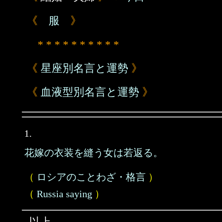
《
服
》
* * * * * * * * * *
《
星座別名言と運勢
》
《
血液型別名言と運勢
》
1.
花嫁の衣装を縫う女は若返る。
（
ロシアのことわざ・格言
）
（
Russia saying
）
以上