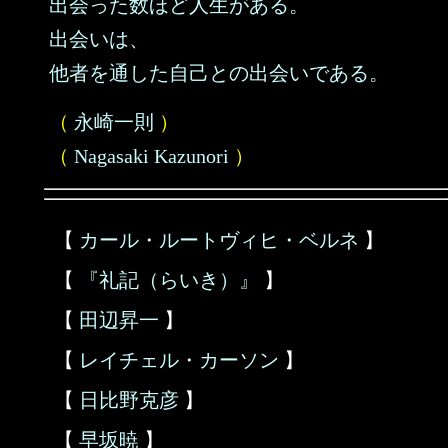
出会った数ほど人生がある。
出会いは、
他者を通した自己との出会いである。
（
永崎一則
）
（
Nagasaki Kazunori
）
【
カール・ルートヴィヒ・ベルネ
】
【
『礼記（らいき）』
】
【
田辺昇一
】
【
レイチェル・カーソン
】
【
日比野克彦
】
【
早坂暁
】