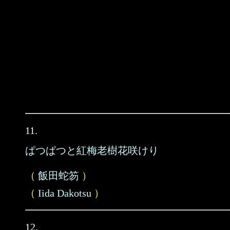
11.
ぱつぱつと紅梅老樹花咲けり
（
飯田蛇笏
）
（
Iida Dakotsu
）
12.