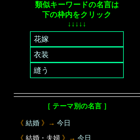
類似キーワードの名言は
下の枠内をクリック
↓↓↓↓↓
花嫁
衣装
縫う
［ テーマ別の名言 ］
《
結婚
》→
今日
《
結婚・夫婦
》→
今日