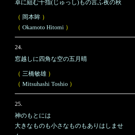
卓に組む十指(じゅっし)もの言ふ夜の秋
（
岡本眸
）
（
Okamoto Hitomi
）
24.
窓越しに四角な空の五月晴
（
三橋敏雄
）
（
Mitsuhashi Toshio
）
25.
神のもとには
大きなものも小さなものもありはしませ