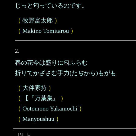
じっと匂っているのです。
（
牧野富太郎
）
（
Makino Tomitarou
）
2.
春の花今は盛りに匂ふらむ
折りてかざさむ手力(たぢから)もがも
（
大伴家持
）
（
【『万葉集』
）
（
Ootomono Yakamochi
）
（
Manyoushuu
）
以上