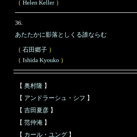
（
Helen Keller
）
36.
あたたかに影落としくる誰ならむ
（
石田郷子
）
（
Ishida Kyouko
）
【
奥村隆
】
【
アンドラーシュ・シフ
】
【
吉田夏彦
】
【
范仲淹
】
【
カール・ユング
】