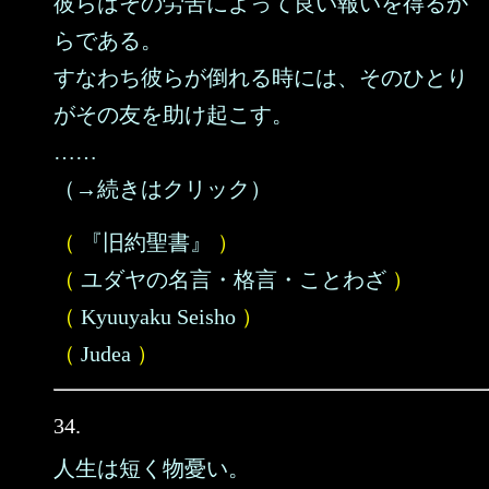
彼らはその労苦によって良い報いを得るか
らである。
すなわち彼らが倒れる時には、そのひとり
がその友を助け起こす。
……
（→続きはクリック）
（
『旧約聖書』
）
（
ユダヤの名言・格言・ことわざ
）
（
Kyuuyaku Seisho
）
（
Judea
）
34.
人生は短く物憂い。