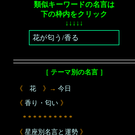
類似キーワードの名言は
下の枠内をクリック
↓↓↓↓↓
花が匂う/香る
［ テーマ別の名言 ］
《
花
》→
今日
《
香り・匂い
》
* * * * * * * * * *
《
星座別名言と運勢
》