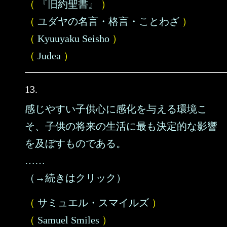
（
『旧約聖書』
）
（
ユダヤの名言・格言・ことわざ
）
（
Kyuuyaku Seisho
）
（
Judea
）
13.
感じやすい子供心に感化を与える環境こ
そ、子供の将来の生活に最も決定的な影響
を及ぼすものである。
……
（→続きはクリック）
（
サミュエル・スマイルズ
）
（
Samuel Smiles
）