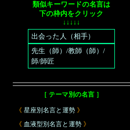
類似キーワードの名言は
下の枠内をクリック
↓↓↓↓↓
出会った人（相手）
先生（師）/教師（師）/
師/師匠
［ テーマ別の名言 ］
《
星座別名言と運勢
》
《
血液型別名言と運勢
》