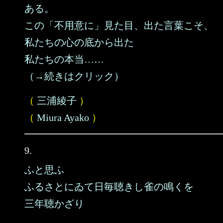
ある。
この「不用意に」見た目、出た言葉こそ、
私たちの心の底から出た
私たちの本当……
（→続きはクリック）
（
三浦綾子
）
（
Miura Ayako
）
9.
ふと思ふ
ふるさとにゐて日毎聴きし雀の鳴くを
三年聴かざり