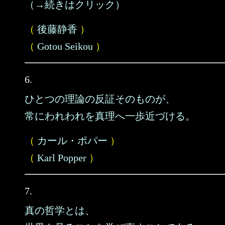
（→続きはクリック）
（
後藤静香
）
（
Gotou Seikou
）
6.
ひとつの理論の反証そのものが、
常にわれわれを真理へ一歩近づける。
（
カール・ポパー
）
（
Karl Popper
）
7.
真の哲学とは、