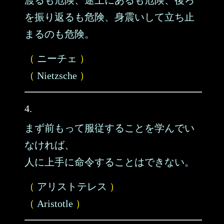
渡るも危険、途上にあるも危険、後ろ
を振り返るも危険、身震いして立ち止
まるのも危険。
（
ニーチェ
）
（
Nietzsche
）
4.
まず前もって服従することを学んでい
なければ、
人に上手に命令することはできない。
（
アリストテレス
）
（
Aristotle
）