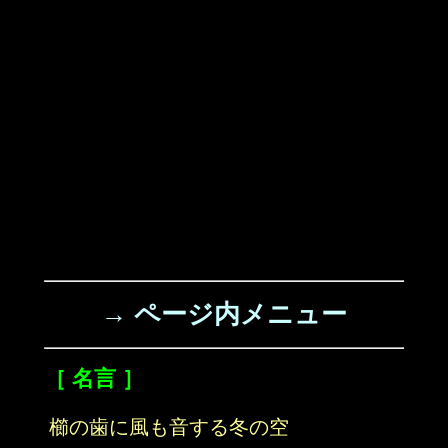
→ ページ内メニュー
［ 名言 ］
櫛の歯に風も音する冬の空