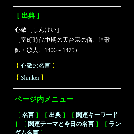
［ 出典 ］
心敬［しんけい］
（室町時代中期の天台宗の僧、連歌
師・歌人、1406～1475）
【
心敬の名言
】
【
Shinkei
】
ページ内メニュー
［
名言
］［
出典
］［
関連キーワード
］［
関連テーマと今日の名言
］［
ラン
ダム名言
］