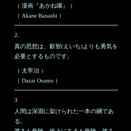
（
漫画『あかね噺』
）
（
Akane Banashi
）
2.
真の思想は、叡智(えいち)よりも勇気を
必要とするものです。
（
太宰治
）
（
Dazai Osamu
）
3.
人間は深淵に架けられた一本の綱であ
る。