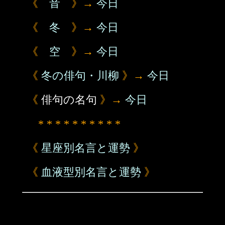
《
音
》→
今日
《
冬
》→
今日
《
空
》→
今日
《
冬の俳句・川柳
》→
今日
《
俳句の名句
》→
今日
* * * * * * * * * *
《
星座別名言と運勢
》
《
血液型別名言と運勢
》