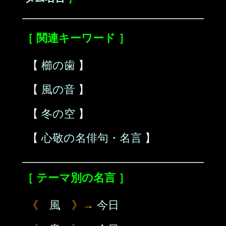
［ 関連キーワード ］
【
櫛の歯
】
【
風の音
】
【
冬の空
】
【
心敬の名俳句・名言
】
［ テーマ別の名言 ］
《
風
》→
今日