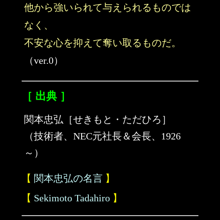
他から強いられて与えられるものでは
なく、
不安な心を抑えて奪い取るものだ。
（ver.0）
［ 出典 ］
関本忠弘［せきもと・ただひろ］
（技術者、NEC元社長＆会長、1926
～）
【
関本忠弘の名言
】
【
Sekimoto Tadahiro
】