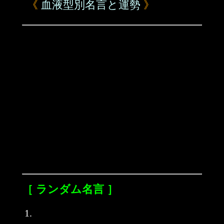
《
血液型別名言と運勢
》
［ ランダム名言 ］
1.