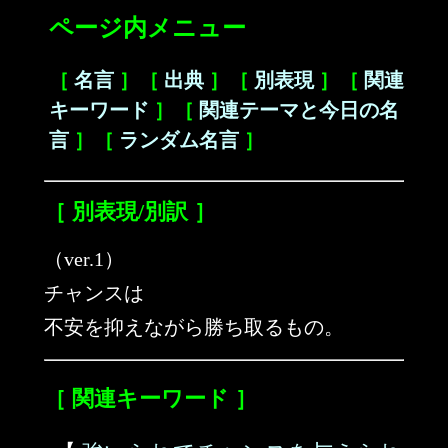
ページ内メニュー
［
名言
］［
出典
］［
別表現
］［
関連
キーワード
］［
関連テーマと今日の名
言
］［
ランダム名言
］
［ 別表現/別訳 ］
（ver.1）
チャンスは
不安を抑えながら勝ち取るもの。
［ 関連キーワード ］