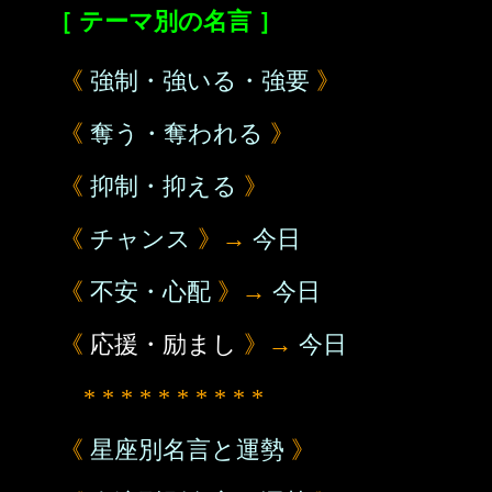
［ テーマ別の名言 ］
《
強制・強いる・強要
》
《
奪う・奪われる
》
《
抑制・抑える
》
《
チャンス
》→
今日
《
不安・心配
》→
今日
《
応援・励まし
》→
今日
* * * * * * * * * *
《
星座別名言と運勢
》