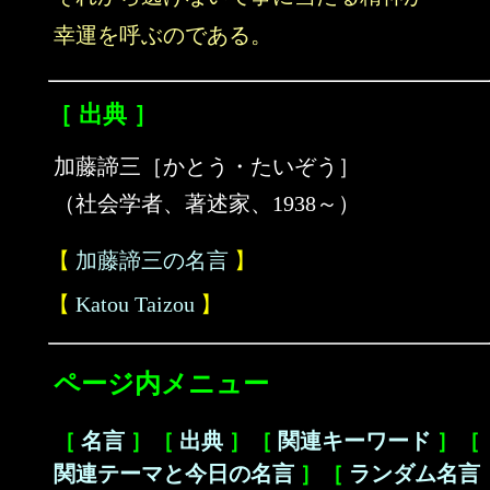
幸運を呼ぶのである。
［ 出典 ］
加藤諦三［かとう・たいぞう］
（社会学者、著述家、1938～）
【
加藤諦三の名言
】
【
Katou Taizou
】
ページ内メニュー
［
名言
］［
出典
］［
関連キーワード
］［
関連テーマと今日の名言
］［
ランダム名言