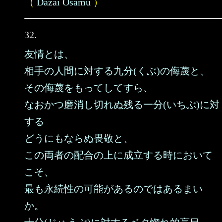
（
Dazai Osamu
）
32.
友情とは、
相手の人間に対する九分(くぶ)の侮蔑と、
その侮蔑をもってしてすら、
なおかつ磨消し切れぬ残る一分(いちぶ)に対
する
どうにもならぬ畏敬と、
この両者の配合の上に成立する時において
こそ、
最も永続性の可能があるのではあるまい
か。