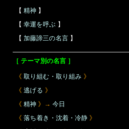
【
精神
】
【
幸運を呼ぶ
】
【
加藤諦三の名言
】
［ テーマ別の名言 ］
《
取り組む・取り組み
》
《
逃げる
》
《
精神
》→
今日
《
落ち着き・沈着・冷静
》