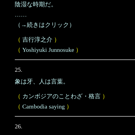
陰湿な時期だ。
……
（→続きはクリック）
（
吉行淳之介
）
（
Yoshiyuki Junnosuke
）
25.
象は牙、人は言葉。
（
カンボジアのことわざ・格言
）
（
Cambodia saying
）
26.