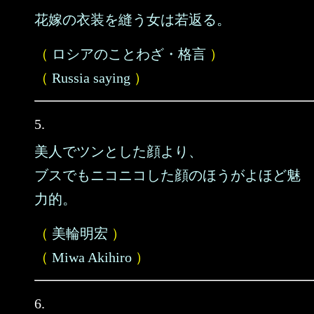
花嫁の衣装を縫う女は若返る。
（
ロシアのことわざ・格言
）
（
Russia saying
）
5.
美人でツンとした顔より、
ブスでもニコニコした顔のほうがよほど魅
力的。
（
美輪明宏
）
（
Miwa Akihiro
）
6.