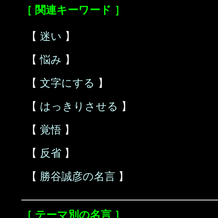
［ 関連キーワード ］
【
迷い
】
【
悩み
】
【
文字にする
】
【
はっきりさせる
】
【
覚悟
】
【
反省
】
【
勝谷誠彦の名言
】
［ テーマ別の名言 ］