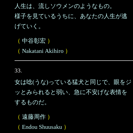
人生は、流しソウメンのようなもの。
様子を見ているうちに、あなたの人生が逃
げていく。
（
中谷彰宏
）
（
Nakatani Akihiro
）
33.
女は唸(うな)っている猛犬と同じで、眼をジ
ッとみられると弱い、急に不安げな表情を
するものだ。
（
遠藤周作
）
（
Endou Shuusaku
）