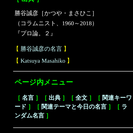
勝谷誠彦［かつや・まさひこ］
（コラムニスト、1960～2018）
『プロ論。２』
【
勝谷誠彦の名言
】
【
Katsuya Masahiko
】
ページ内メニュー
［
名言
］［
出典
］［
全文
］［
関連キーワ
ード
］［
関連テーマと今日の名言
］［
ラ
ンダム名言
］