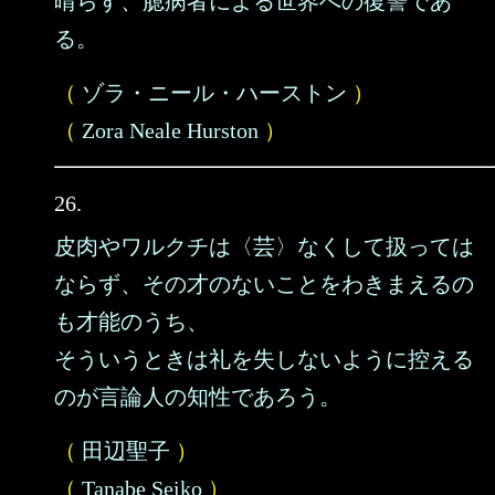
晴らす、臆病者による世界への復讐であ
る。
（
ゾラ・ニール・ハーストン
）
（
Zora Neale Hurston
）
26.
皮肉やワルクチは〈芸〉なくして扱っては
ならず、その才のないことをわきまえるの
も才能のうち、
そういうときは礼を失しないように控える
のが言論人の知性であろう。
（
田辺聖子
）
（
Tanabe Seiko
）