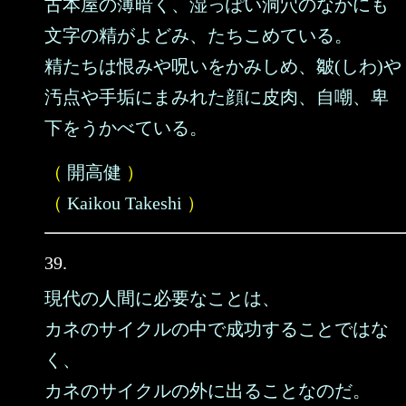
古本屋の薄暗く、湿っぽい洞穴のなかにも
文字の精がよどみ、たちこめている。
精たちは恨みや呪いをかみしめ、皺(しわ)や
汚点や手垢にまみれた顔に皮肉、自嘲、卑
下をうかべている。
（
開高健
）
（
Kaikou Takeshi
）
39.
現代の人間に必要なことは、
カネのサイクルの中で成功することではな
く、
カネのサイクルの外に出ることなのだ。