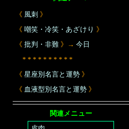
《
風刺
》
《
嘲笑・冷笑・あざけり
》
《
批判・非難
》→
今日
* * * * * * * * * *
《
星座別名言と運勢
》
《
血液型別名言と運勢
》
関連メニュー
皮肉