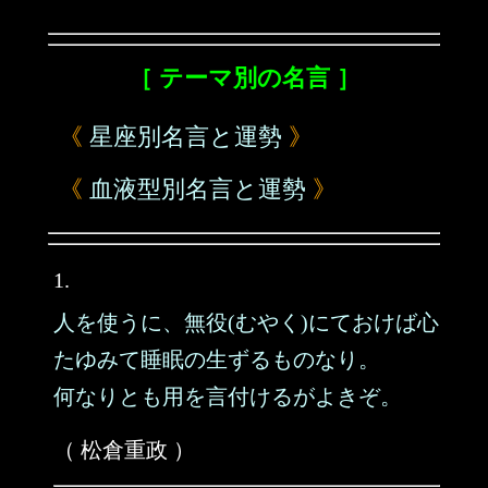
［ テーマ別の名言 ］
《
星座別名言と運勢
》
《
血液型別名言と運勢
》
1.
人を使うに、無役(むやく)にておけば心
たゆみて睡眠の生ずるものなり。
何なりとも用を言付けるがよきぞ。
（ 松倉重政 ）