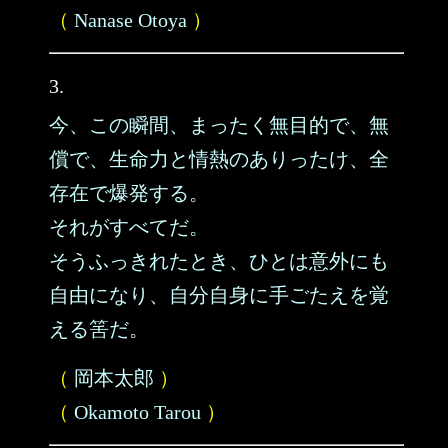
（
Nanase Otoya
）
3.
今、この瞬間、まったく無目的で、無
償で、生命力と情熱のありったけ、全
存在で爆発する。
それがすべてだ。
そうふっきれたとき、ひとは意外にも
自由になり、自分自身に手ごたえを覚
える筈だ。
（
岡本太郎
）
（
Okamoto Tarou
）