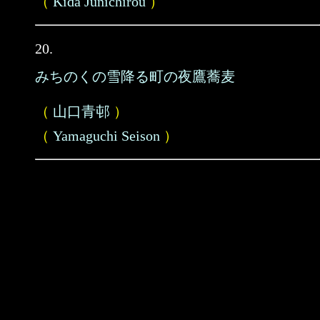
（
Kida Junichirou
）
20.
みちのくの雪降る町の夜鷹蕎麦
（
山口青邨
）
（
Yamaguchi Seison
）