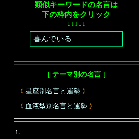
類似キーワードの名言は
下の枠内をクリック
↓↓↓↓↓
喜んでいる
［ テーマ別の名言 ］
《
星座別名言と運勢
》
《
血液型別名言と運勢
》
1.