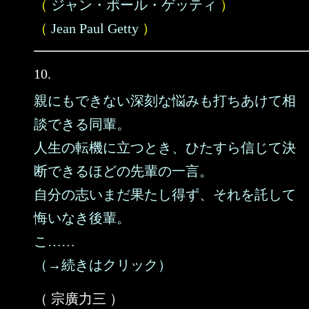
（
ジャン・ポール・ゲッティ
）
（
Jean Paul Getty
）
10.
親にもできない深刻な悩みも打ちあけて相
談できる同輩。
人生の転機に立つとき、ひたすら信じて決
断できるほどの先輩の一言。
自分の志いまだ果たし得ず、それを託して
悔いなき後輩。
こ……
（→続きはクリック）
（ 宗廣力三 ）