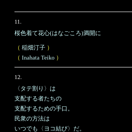
11.
桜色着て花心(はなごころ)満開に
（
稲畑汀子
）
（
Inahata Teiko
）
12.
〈タテ割り〉は
支配する者たちの
支配するための手口。
民衆の方法は
いつでも〈ヨコ結び〉だ。