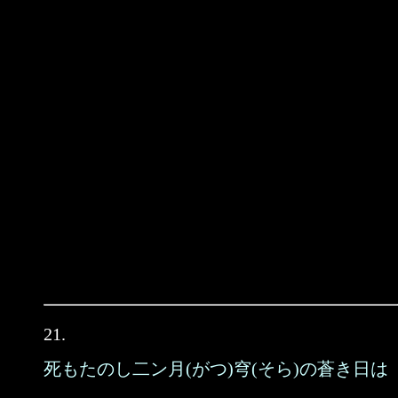
21.
死もたのし二ン月(がつ)穹(そら)の蒼き日は