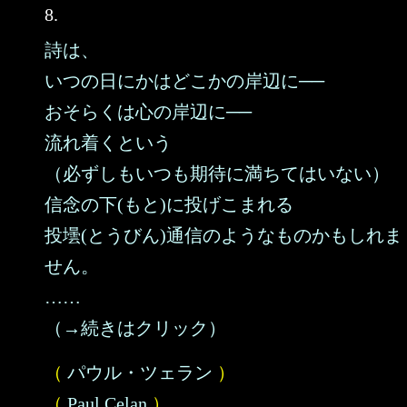
8.
詩は、
いつの日にかはどこかの岸辺に──
おそらくは心の岸辺に──
流れ着くという
（必ずしもいつも期待に満ちてはいない）
信念の下(もと)に投げこまれる
投壜(とうびん)通信のようなものかもしれま
せん。
……
（→続きはクリック）
（
パウル・ツェラン
）
（
Paul Celan
）