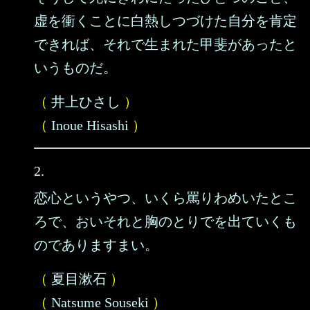
虚を衝くことに白熱しつづけた自分を肯定
できれば、それで生まれた甲斐があったと
いうものだ。
（
井上ひさし
）
（
Inoue Hisashi
）
2.
恋心というやつ、いくら罵りわめいたとこ
ろで、おいそれと胸のとりでを出ていくも
のでありますまい。
（
夏目漱石
）
（
Natsume Souseki
）