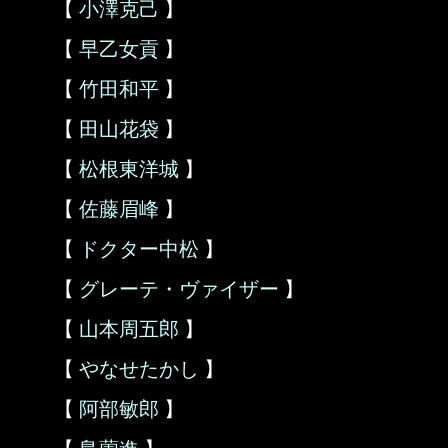
【
小澤克己
】
【
早乙女貢
】
【
竹田和平
】
【
田山花袋
】
【
松根東洋城
】
【
佐藤眉峰
】
【
ドクター中松
】
【
グレーテ・ヴァイザー
】
【
山本周五郎
】
【
やなせたかし
】
【
阿部敏郎
】