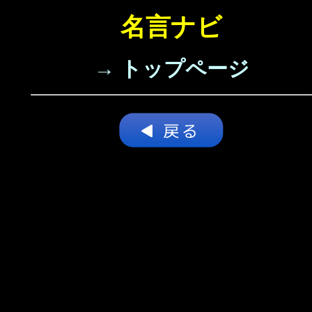
名言ナビ
→ トップページ