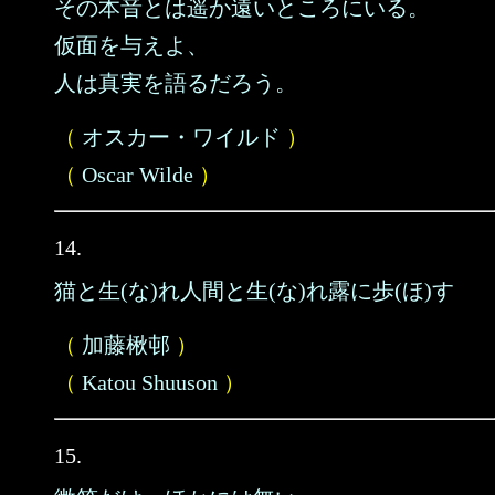
その本音とは遥か遠いところにいる。
仮面を与えよ、
人は真実を語るだろう。
（
オスカー・ワイルド
）
（
Oscar Wilde
）
14.
猫と生(な)れ人間と生(な)れ露に歩(ほ)す
（
加藤楸邨
）
（
Katou Shuuson
）
15.