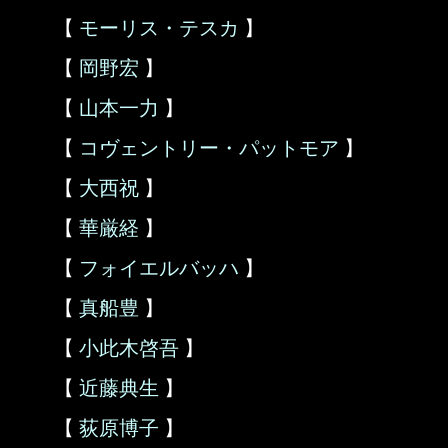
【
モーリス・テスカ
】
【
岡野宏
】
【
山本一力
】
【
コヴェントリー・パットモア
】
【
大西祝
】
【
華厳経
】
【
フォイエルバッハ
】
【
真船豊
】
【
小此木啓吾
】
【
近藤典生
】
【
荻原博子
】