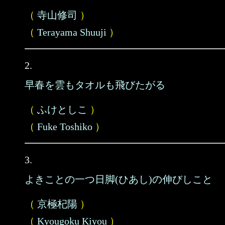
（
寺山修司
）
（
Terayama Shuuji
）
2.
早春を雲もタオルも飛びたがる
（
ふけとしこ
）
（
Fuke Toshiko
）
3.
よきことの一つ日脚(ひあし)の伸びしこと
（
京極杞陽
）
（
Kyougoku Kiyou
）