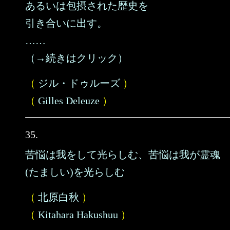
あるいは包摂された歴史を
引き合いに出す。
……
（→続きはクリック）
（
ジル・ドゥルーズ
）
（
Gilles Deleuze
）
35.
苦悩は我をして光らしむ、苦悩は我が霊魂
(たましい)を光らしむ
（
北原白秋
）
（
Kitahara Hakushuu
）