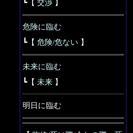
┗【
交渉
】
危険に臨む
┗【
危険/危ない
】
未来に臨む
┗【
未来
】
明日に臨む