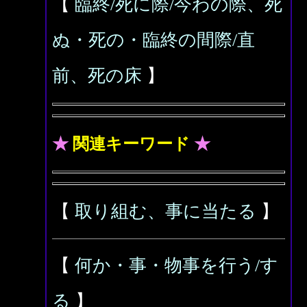
【
臨終/死に際/今わの際、死
ぬ・死の・臨終の間際/直
前、死の床
】
★
関連キーワード
★
【
取り組む、事に当たる
】
【
何か・事・物事を行う/す
る
】