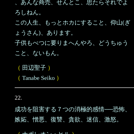
、あんな商売、せんとこ、思たらそれでよ
ろしねん。
この人生、もっとホカにすること、仰山(ぎ
ょうさん)、あります。
子供もべつに要りまへんやろ、どうちゅう
こと、ないもん。
（
田辺聖子
）
（
Tanabe Seiko
）
22.
成功を阻害する７つの消極的感情──恐怖、
嫉妬、憎悪、復讐、貪欲、迷信、激怒。