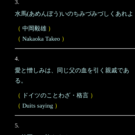
3.
水馬(あめんぼう)いのちみづみづしくあれよ
（
中岡毅雄
）
（
Nakaoka Takeo
）
4.
愛と憎しみは、同じ父の血を引く親戚であ
る。
（
ドイツのことわざ・格言
）
（
Duits saying
）
5.