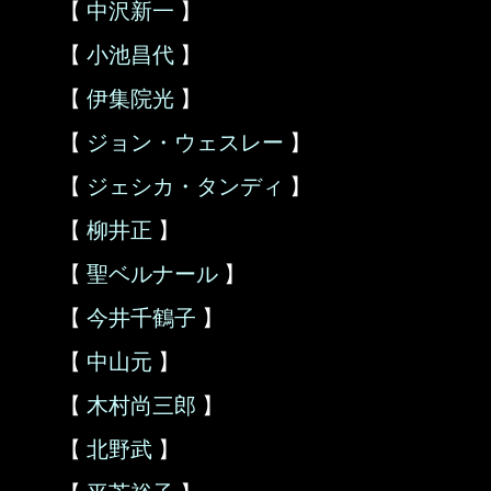
【
中沢新一
】
【
小池昌代
】
【
伊集院光
】
【
ジョン・ウェスレー
】
【
ジェシカ・タンディ
】
【
柳井正
】
【
聖ベルナール
】
【
今井千鶴子
】
【
中山元
】
【
木村尚三郎
】
【
北野武
】