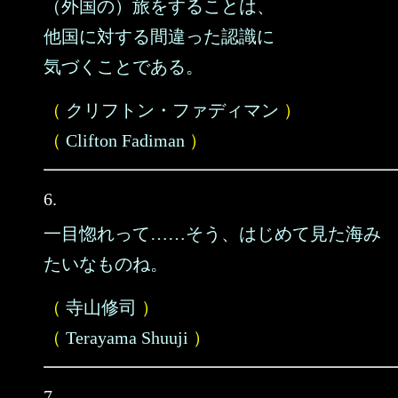
（外国の）旅をすることは、
他国に対する間違った認識に
気づくことである。
（
クリフトン・ファディマン
）
（
Clifton Fadiman
）
6.
一目惚れって……そう、はじめて見た海み
たいなものね。
（
寺山修司
）
（
Terayama Shuuji
）
7.