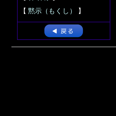
【
黙示（もくし）
】