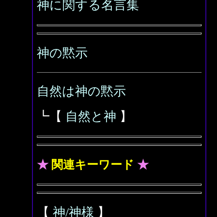
神に関する名言集
神の黙示
自然は神の黙示
┗【
自然と神
】
★
関連キーワード
★
【
神/神様
】