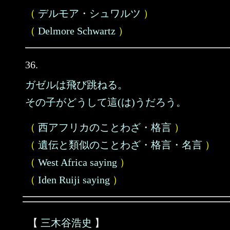
（
デルモア・シュワルツ
）
（
Delmore Schwartz
）
36.
ガゼルは飛び跳ねる。
その子がどうして這(は)うだろう。
（
西アフリカのことわざ・格言
）
（
遺伝と類似のことわざ・格言・名言
）
（
West Africa saying
）
（
Iden Ruiji saying
）
【
三木谷浩史
】