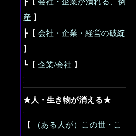
┣【
会社・企業が潰れる、倒
産
】
┣【
会社・企業・経営の破綻
】
┗【
企業/会社
】
★人・生き物が消える★
【
（ある人が）この世・こ