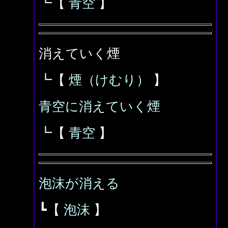
┗【
青空
】
消えていく煙
┗【
煙（けむり）
】
青空に消えていく煙
┗【
青空
】
泡沫が消える
┗【
泡沫
】