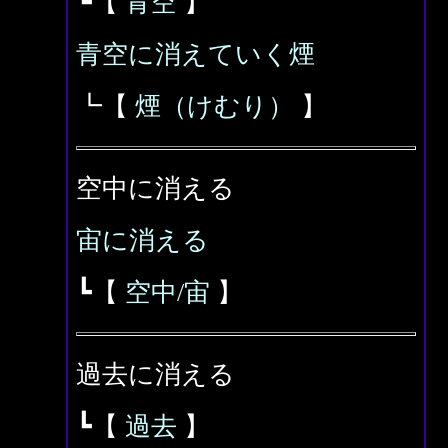
┗【
青空
】
青空に消えていく煙
┗【
煙（けむり）
】
空中に消える
宙に消える
┗【
空中/宙
】
過去に消える
┗【
過去
】