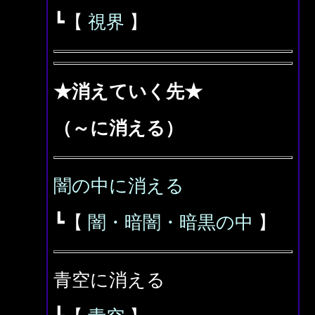
┗【
視界
】
★消えていく先★
（～に消える）
闇の中に消える
┗【
闇・暗闇・暗黒の中
】
青空に消える