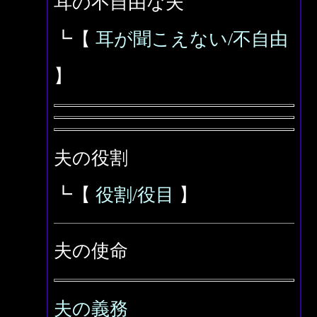
耳の不自由な夫
┗【
耳が聞こえない/不自由
】
夫の役割
┗【
役割/役目
】
夫の使命
夫の義務