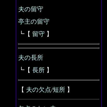
夫の留守
亭主の留守
┗【
留守
】
夫の長所
┗【
長所
】
【
夫の欠点/短所
】