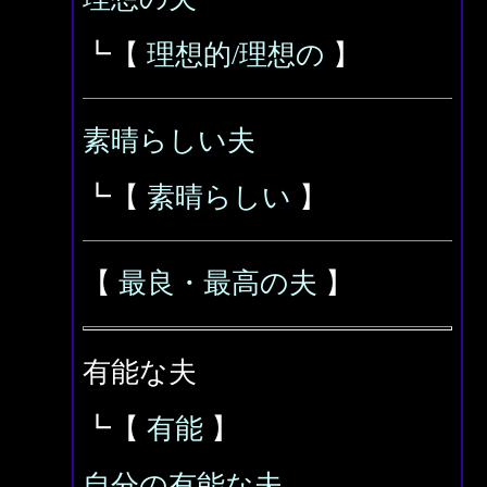
┗【
理想的/理想の
】
素晴らしい夫
┗【
素晴らしい
】
【
最良・最高の夫
】
有能な夫
┗【
有能
】
自分の有能な夫