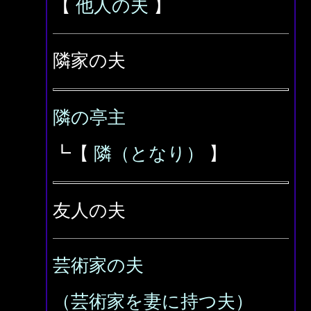
【
他人の夫
】
隣家の夫
隣の亭主
┗【
隣（となり）
】
友人の夫
芸術家の夫
（芸術家を妻に持つ夫）