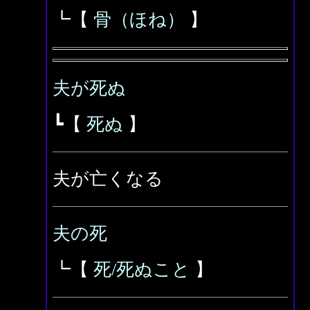
┗【
骨（ほね）
】
夫が死ぬ
┗【
死ぬ
】
夫が亡くなる
夫の死
┗【
死/死ぬこと
】