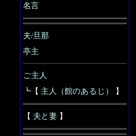
名言
夫/旦那
亭主
ご主人
┗【
主人（館のあるじ）
】
【
夫と妻
】