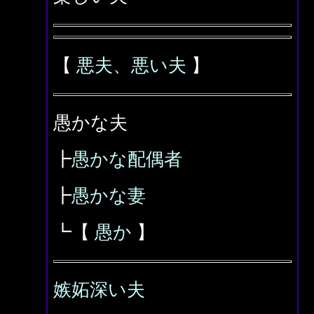
【
悪夫、悪い夫
】
愚かな夫
┣
愚かな配偶者
┣
愚かな妻
┗【
愚か
】
嫉妬深い夫