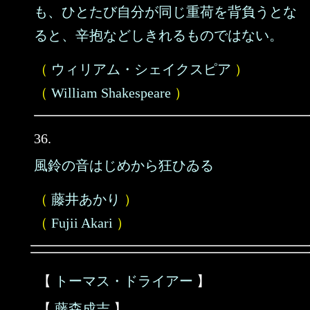
も、ひとたび自分が同じ重荷を背負うとな
ると、辛抱などしきれるものではない。
（
ウィリアム・シェイクスピア
）
（
William Shakespeare
）
36.
風鈴の音はじめから狂ひゐる
（
藤井あかり
）
（
Fujii Akari
）
【
トーマス・ドライアー
】
【
藤森成吉
】