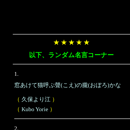
★ ★ ★ ★ ★
以下、ランダム名言コーナー
1.
窓あけて猫呼ぶ聲(こえ)の朧(おぼろ)かな
（
久保より江
）
（
Kubo Yorie
）
2.