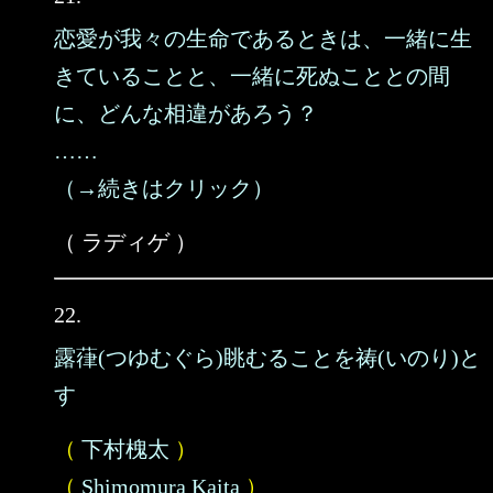
恋愛が我々の生命であるときは、一緒に生
きていることと、一緒に死ぬこととの間
に、どんな相違があろう？
……
（→続きはクリック）
（ ラディゲ ）
22.
露葎(つゆむぐら)眺むることを祷(いのり)と
す
（
下村槐太
）
（
Shimomura Kaita
）