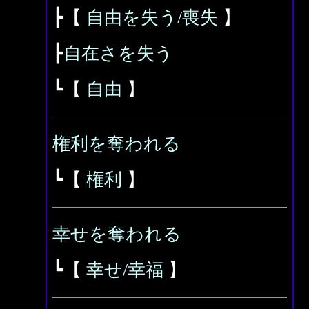
┣【
自由を失う/喪失
】
┣
自在さを失う
┗【
自由
】
権利を奪われる
┗【
権利
】
幸せを奪われる
┗【
幸せ/幸福
】