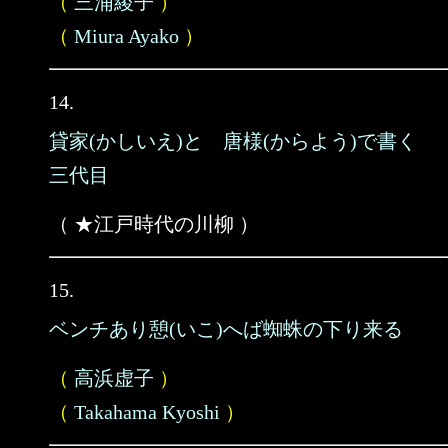
（
三浦綾子
）
（
Miura Ayako
）
14.
貸家(かしいえ)と 唐様(からよう)で書く
三代目
（ ★江戸時代の川柳 ）
15.
ベンチあり憩(いこ)へば蜘蛛の下り来る
（
高浜虚子
）
（
Takahama Kyoshi
）