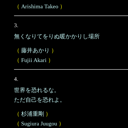
（
Arishima Takeo
）
3.
無くなりてをりぬ暖かかりし場所
（
藤井あかり
）
（
Fujii Akari
）
4.
世界を恐れるな。
ただ自己を恐れよ。
（
杉浦重剛
）
（
Sugiura Juugou
）