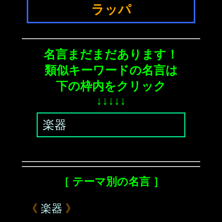
ラッパ
名言まだまだあります！
類似キーワードの名言は
下の枠内をクリック
↓↓↓↓↓
楽器
［ テーマ別の名言 ］
《
楽器
》