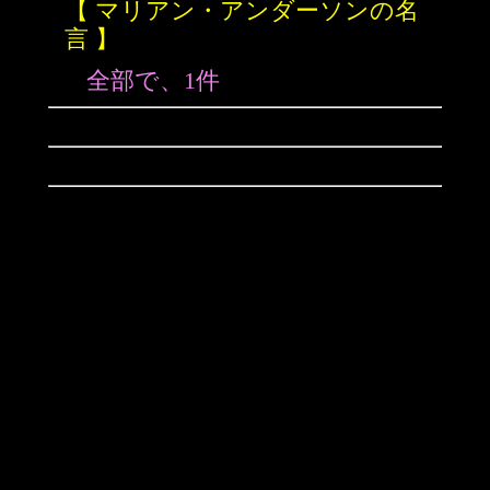
【 マリアン・アンダーソンの名
言 】
全部で、1件