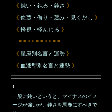
《
鈍い・鈍る・鈍さ
》
《
侮蔑・侮り・蔑み・見くだし
》
《
軽視・軽んじる
》
* * * * * * * * * *
《
星座別名言と運勢
》
《
血液型別名言と運勢
》
1.
一般に鈍いというと、マイナスのイメ
ージが強いが、鈍さを馬鹿にすべきで