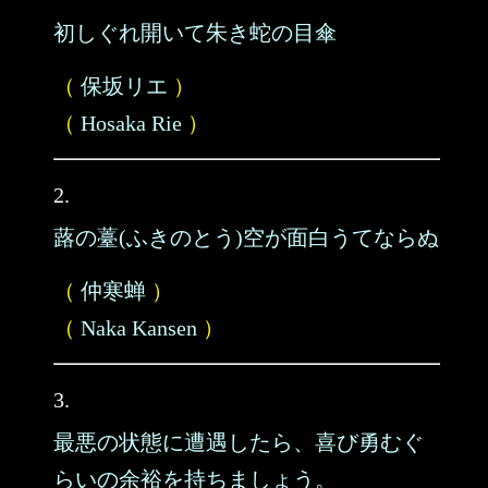
初しぐれ開いて朱き蛇の目傘
（
保坂リエ
）
（
Hosaka Rie
）
2.
蕗の薹(ふきのとう)空が面白うてならぬ
（
仲寒蝉
）
（
Naka Kansen
）
3.
最悪の状態に遭遇したら、喜び勇むぐ
らいの余裕を持ちましょう。