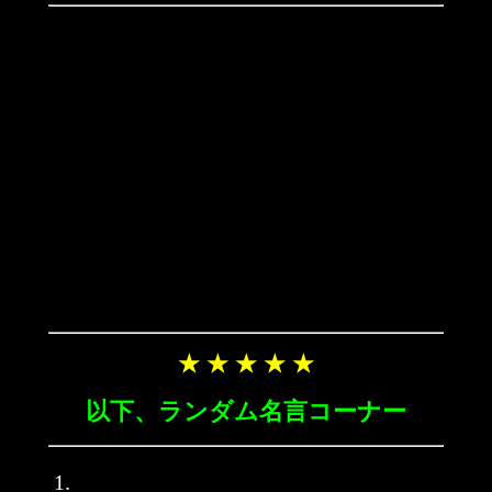
★ ★ ★ ★ ★
以下、ランダム名言コーナー
1.