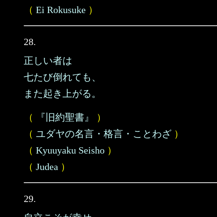
（
Ei Rokusuke
）
28.
正しい者は
七たび倒れても、
また起き上がる。
（
『旧約聖書』
）
（
ユダヤの名言・格言・ことわざ
）
（
Kyuuyaku Seisho
）
（
Judea
）
29.