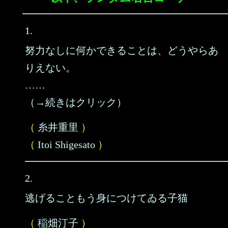
1.
努力なしに何かできることは、どうやらあ
りえない。
……
（→続きはクリック）
（
糸井重里
）
（
Itoi Shigesato
）
2.
逃げることもう身につけてゐる子猫
（
稲畑汀子
）