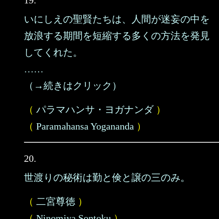
19.
いにしえの聖賢たちは、人間が迷妄の中を
放浪する期間を短縮する多くの方法を発見
してくれた。
……
（→続きはクリック）
（
パラマハンサ・ヨガナンダ
）
（
Paramahansa Yogananda
）
20.
世渡りの秘術は勤と倹と譲の三のみ。
（
二宮尊徳
）
（
Ninomiya Sontoku
）