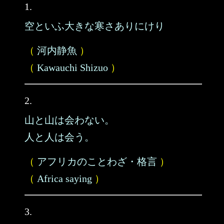
1.
空といふ大きな寒さありにけり
（
河内静魚
）
（
Kawauchi Shizuo
）
2.
山と山は会わない。
人と人は会う。
（
アフリカのことわざ・格言
）
（
Africa saying
）
3.