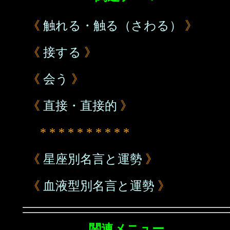
《
触れる・触る（さわる）
》
《
接する
》
《
会う
》
《
直接・直接的
》
* * * * * * * * * *
《
星座別名言と運勢
》
《
血液型別名言と運勢
》
関連メニュー