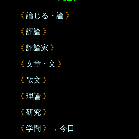
《
論じる・論
》
《
評論
》
《
評論家
》
《
文章・文
》
《
散文
》
《
理論
》
《
研究
》
《
学問
》→
今日