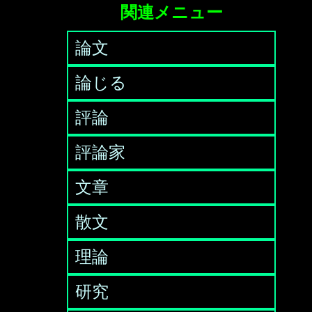
関連メニュー
論文
論じる
評論
評論家
文章
散文
理論
研究