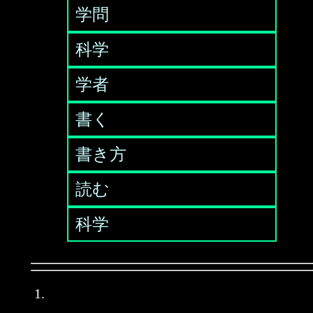
学問
科学
学者
書く
書き方
読む
科学
1.