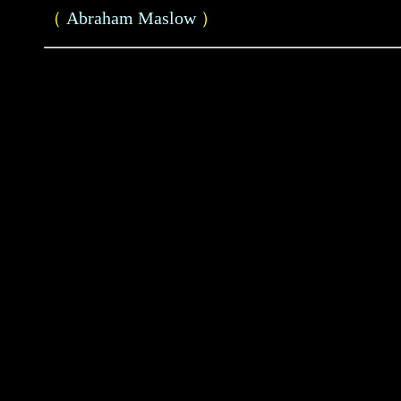
（
Abraham Maslow
）