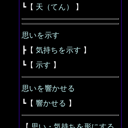
┗【
天（てん）
】
思いを示す
┣【
気持ちを示す
】
┗【
示す
】
思いを響かせる
┗【
響かせる
】
【
思い・気持ちを形にする