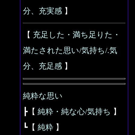
分、充実感
】
【
充足した・満ち足りた・
満たされた思い/気持ち/.気
分、充足感
】
純粋な思い
┣【
純粋・純な心/気持ち
】
┗【
純粋
】