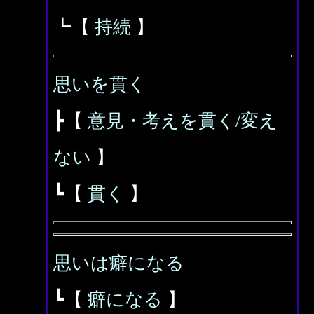
┗【
持続
】
思いを貫く
┣【
意見・考えを貫く/変え
ない
】
┗【
貫く
】
思いは癖になる
┗【
癖になる
】