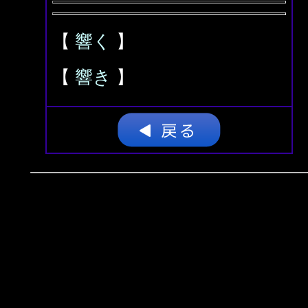
【
響く
】
【
響き
】