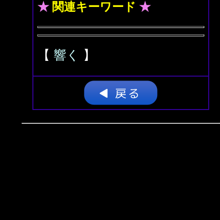
★
関連キーワード
★
【
響く
】