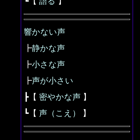
┗【
語る
】
響かない声
┣
静かな声
┣
小さな声
┣
声が小さい
┣【
密やかな声
】
┗【
声（こえ）
】