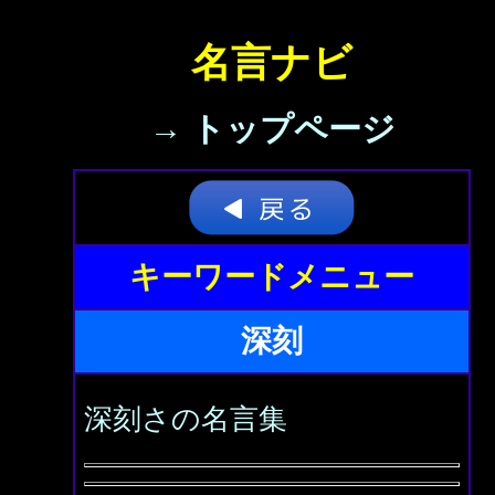
名言ナビ
→ トップページ
キーワードメニュー
深刻
深刻さの名言集