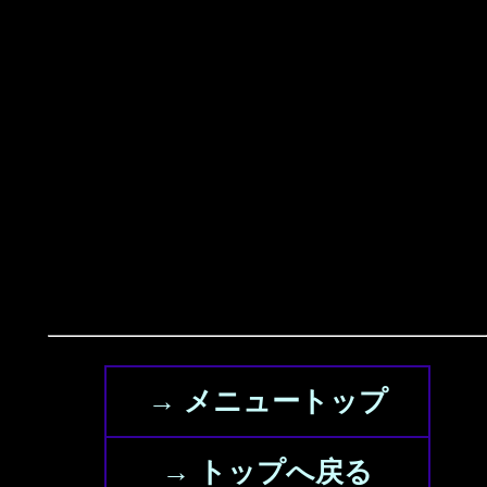
→ メニュートップ
→ トップへ戻る