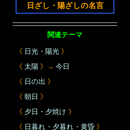
日ざし・陽ざしの名言
関連テーマ
《
日光・陽光
》
《
太陽
》→
今日
《
日の出
》
《
朝日
》
《
夕日・夕焼け
》
《
日暮れ・夕暮れ・黄昏
》