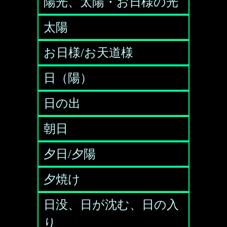
陽光、太陽・お日様の光
太陽
お日様/お天道様
日（陽）
日の出
朝日
夕日/夕陽
夕焼け
日没、日が沈む、日の入
り