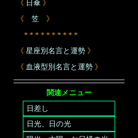
《
日傘
》
《
笠
》
* * * * * * * * * *
《
星座別名言と運勢
》
《
血液型別名言と運勢
》
関連メニュー
日差し
日光、日の光