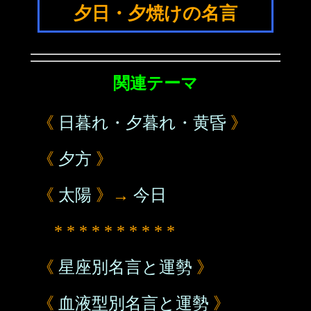
夕日・夕焼けの名言
関連テーマ
《
日暮れ・夕暮れ・黄昏
》
《
夕方
》
《
太陽
》→
今日
* * * * * * * * * *
《
星座別名言と運勢
》
《
血液型別名言と運勢
》