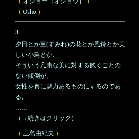
（
オショー［オショウ］
）
（
Osho
）
3.
夕日とか菫(すみれ)の花とか風鈴とか美
しい小鳥とか、
そういう凡庸な美に対する飽くことの
ない傾倒が、
女性を真に魅力あるものにするのであ
る。
……
（→続きはクリック）
（
三島由紀夫
）