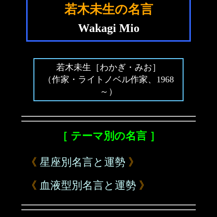
若木未生の名言
Wakagi Mio
若木未生［わかぎ・みお］
（作家・ライトノベル作家、1968
～）
［ テーマ別の名言 ］
《
星座別名言と運勢
》
《
血液型別名言と運勢
》