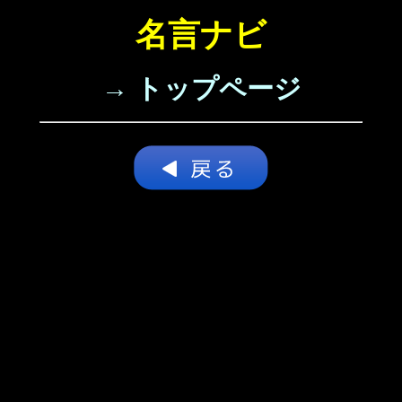
名言ナビ
→ トップページ