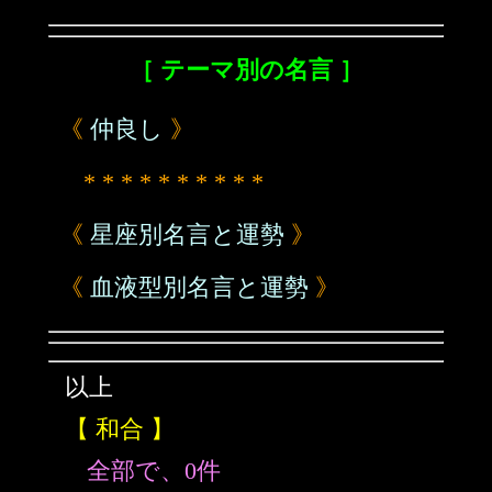
［ テーマ別の名言 ］
《
仲良し
》
* * * * * * * * * *
《
星座別名言と運勢
》
《
血液型別名言と運勢
》
以上
【 和合 】
全部で、0件