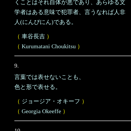
くことはそれ自体が悪であり、あらゆる文
学者はある意味で犯罪者、言うなれば人非
人(にんぴにん)である。
（
車谷長吉
）
（
Kurumatani Choukitsu
）
9.
言葉では表せないことも、
色と形で表せる。
（
ジョージア・オキーフ
）
（
Georgia Okeeffe
）
10.