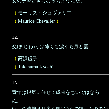
女の子を好きになっちまうんだ。
（
モーリス・シュヴァリエ
）
（
Maurice Chevalier
）
12.
交(まじわ)りは薄くも濃くも月と雲
（
高浜虚子
）
（
Takahama Kyoshi
）
13.
青年は鋭気に任せて成功を急いではなら
ぬ。
いまの時勢は順序を履(ふ)んで進むものでな