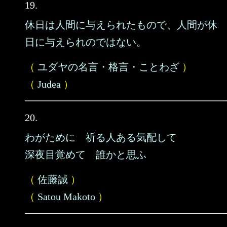
19.
休日は人間に与えられたもので、人間が休
日に与えられのではない。
（
ユダヤの名言・格言・ことわざ
）
（
Judea
）
20.
わがために 祈る人ある気配して
深夜目覚めて 誰かと思ふ
（
佐藤誠
）
（
Satou Makoto
）