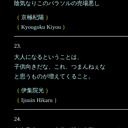
陰気なりこのパラソルの売場悪し
（
京極杞陽
）
（
Kyougoku Kiyou
）
23.
大人になるということは、
子供向きだな、これ、つまんねぇな
と思うものが増えてくること。
（
伊集院光
）
（
Ijuuin Hikaru
）
24.