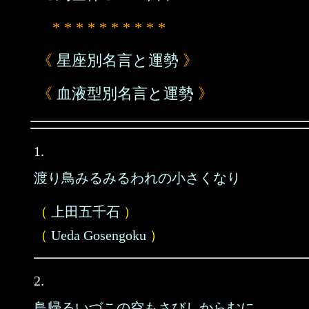
* * * * * * * * * *
《
星座別名言と運勢
》
《
血液型別名言と運勢
》
1.
渡り鳥みるみるわれの小さくなり
（
上田五千石
）
（
Ueda Gosengoku
）
2.
鳥帰るいづこの空もさびしからむに