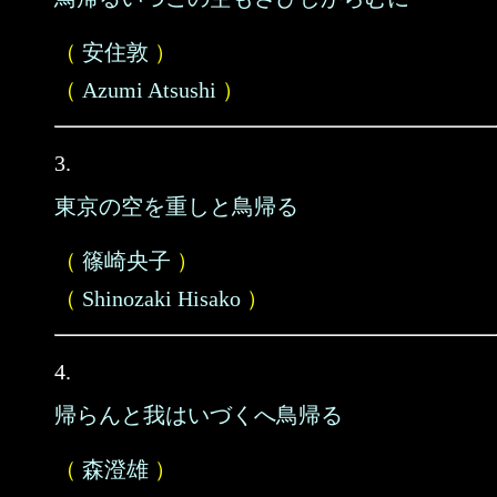
（
安住敦
）
（
Azumi Atsushi
）
3.
東京の空を重しと鳥帰る
（
篠崎央子
）
（
Shinozaki Hisako
）
4.
帰らんと我はいづくへ鳥帰る
（
森澄雄
）