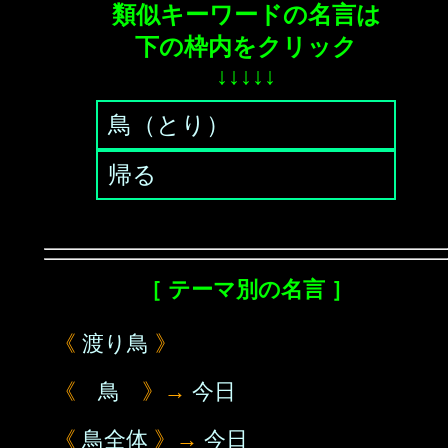
類似キーワードの名言は
下の枠内をクリック
↓↓↓↓↓
鳥（とり）
帰る
［ テーマ別の名言 ］
《
渡り鳥
》
《
鳥
》→
今日
《
鳥全体
》→
今日