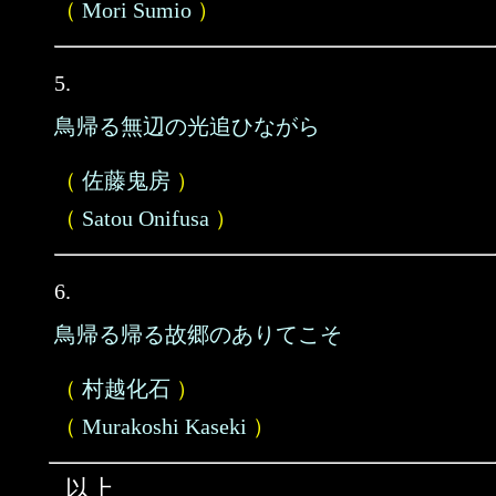
（
Mori Sumio
）
5.
鳥帰る無辺の光追ひながら
（
佐藤鬼房
）
（
Satou Onifusa
）
6.
鳥帰る帰る故郷のありてこそ
（
村越化石
）
（
Murakoshi Kaseki
）
以上