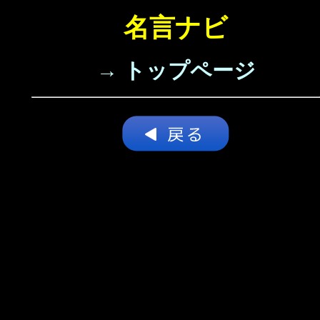
名言ナビ
→ トップページ