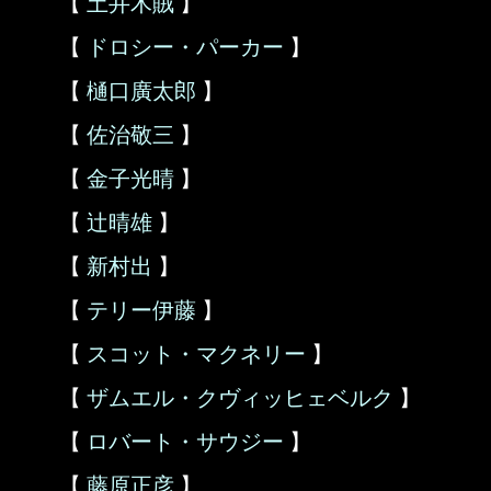
【
土井木賊
】
【
ドロシー・パーカー
】
【
樋口廣太郎
】
【
佐治敬三
】
【
金子光晴
】
【
辻晴雄
】
【
新村出
】
【
テリー伊藤
】
【
スコット・マクネリー
】
【
ザムエル・クヴィッヒェベルク
】
【
ロバート・サウジー
】
【
藤原正彦
】