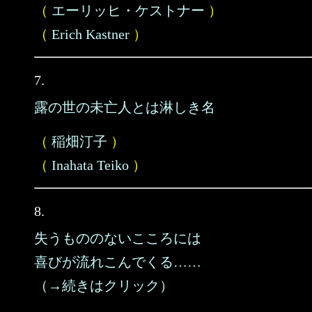
（
エーリッヒ・ケストナー
）
（
Erich Kastner
）
7.
露の世の未亡人とは淋しき名
（
稲畑汀子
）
（
Inahata Teiko
）
8.
失うもののないこころには
喜びが流れこんでくる……
（→続きはクリック）