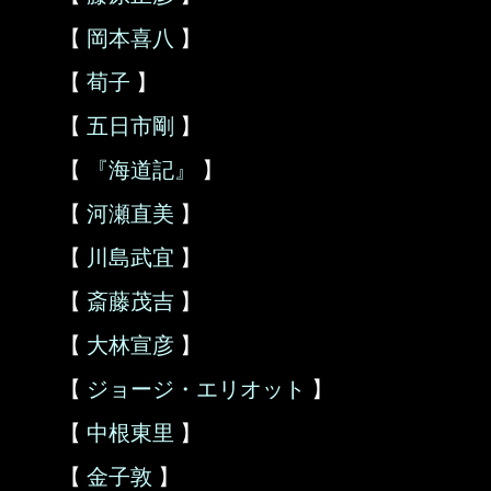
【
岡本喜八
】
【
荀子
】
【
五日市剛
】
【
『海道記』
】
【
河瀬直美
】
【
川島武宜
】
【
斎藤茂吉
】
【
大林宣彦
】
【
ジョージ・エリオット
】
【
中根東里
】
【
金子敦
】