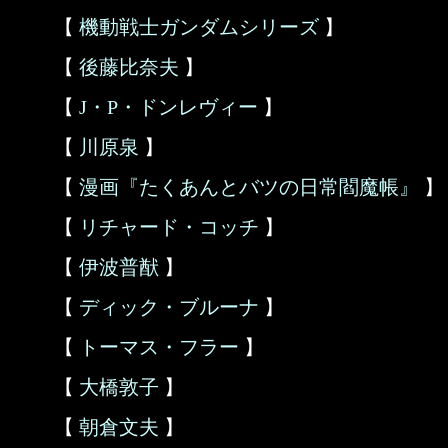
【
機動戦士ガンダムシリーズ
】
【
後藤比奈夫
】
【
J・P・ドンレヴィー
】
【
川原泉
】
【
漫画『たくあんとバツの日常閻魔帳』
】
【
リチャード・コッチ
】
【
伊波普猷
】
【
ディック・ブルーナ
】
【
トーマス・フラー
】
【
大橋敦子
】
【
朝倉文夫
】