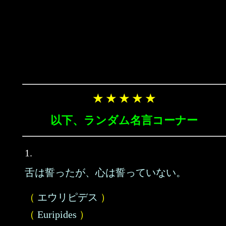
★ ★ ★ ★ ★
以下、ランダム名言コーナー
1.
舌は誓ったが、心は誓っていない。
（
エウリピデス
）
（
Euripides
）