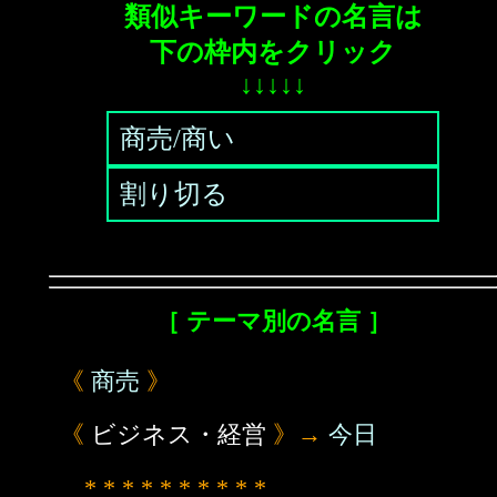
類似キーワードの名言は
下の枠内をクリック
↓↓↓↓↓
商売/商い
割り切る
［ テーマ別の名言 ］
《
商売
》
《
ビジネス・経営
》→
今日
* * * * * * * * * *