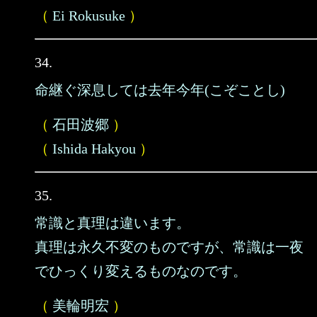
（
Ei Rokusuke
）
34.
命継ぐ深息しては去年今年(こぞことし)
（
石田波郷
）
（
Ishida Hakyou
）
35.
常識と真理は違います。
真理は永久不変のものですが、常識は一夜
でひっくり変えるものなのです。
（
美輪明宏
）