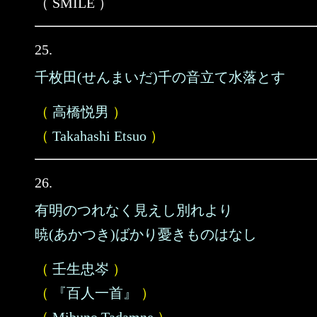
（ SMILE ）
25.
千枚田(せんまいだ)千の音立て水落とす
（
高橋悦男
）
（
Takahashi Etsuo
）
26.
有明のつれなく見えし別れより
暁(あかつき)ばかり憂きものはなし
（
壬生忠岑
）
（
『百人一首』
）