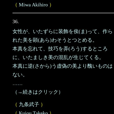
（
Miwa Akihiro
）
36.
女性が、いたずらに装飾を俟(ま)って、作ら
れた美を顕(あら)わそうとつとめる。
本真を忘れて、技巧を弄(ろう)するところ
に、いたましき美の混乱が生じてくる。
本真に逆(さから)う虚偽の美より醜いものは
ない。
……
（→続きはクリック）
（
九条武子
）
（
Kujou Takeko
）